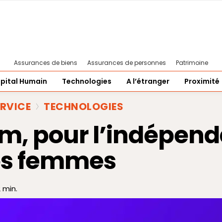
Assurances de biens
Assurances de personnes
Patrimoine
pital Humain
Technologies
A l’étranger
Proximité
ERVICE
TECHNOLOGIES
um, pour l’indépen
des femmes
2
min.