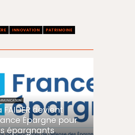
ÈRE
INNOVATION
PATRIMOINE
MMUNICATION
a FAIDER devient
rance Épargne pour
es épargnants