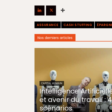
ASSURANCE
CASH STUFFING
ÉPARGN
Nos derniers articles
CAPITAL HUMAIN
Intelligence Artificiell
et avenir du travail : 4
scénarios