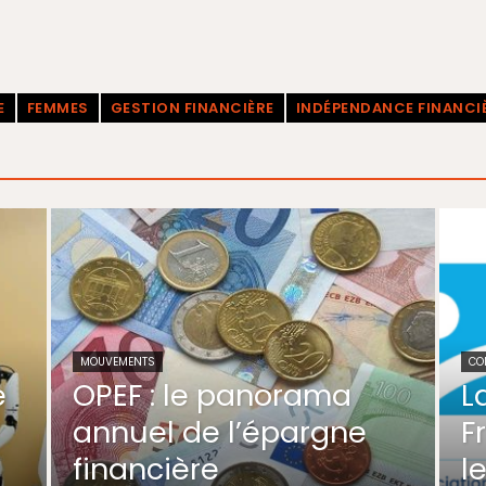
E
FEMMES
GESTION FINANCIÈRE
INDÉPENDANCE FINANCI
MOUVEMENTS
CO
e
OPEF : le panorama
L
annuel de l’épargne
F
financière
l