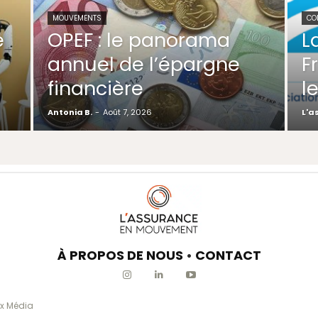
MOUVEMENTS
CO
e
OPEF : le panorama
L
annuel de l’épargne
F
financière
l
Antonia B.
-
Août 7, 2026
L'a
À PROPOS DE NOUS
•
CONTACT
x Média