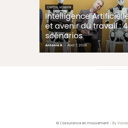
CAPITAL HUMAIN
Intelligence Artificiell
et avenir du travail : 4
scénarios
Antonia B.
-
Août 7, 2026
© L'assurance en mouvement -
By Vovox