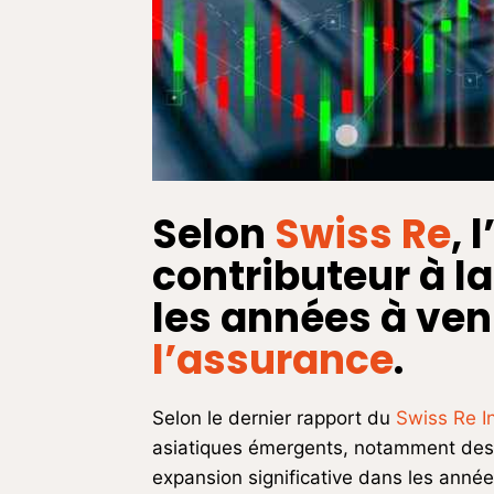
Selon
Swiss Re
, 
contributeur à 
les années à veni
l’assurance
.
Selon le dernier rapport du
Swiss Re In
asiatiques émergents, notamment des pa
expansion significative dans les année