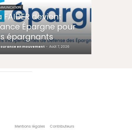
MMUNICATION
a FAIDER devient
rance Épargne pour
es épargnants
ssurance en mouvement
-
Août 7, 2026
Mentions légales
Contributeurs