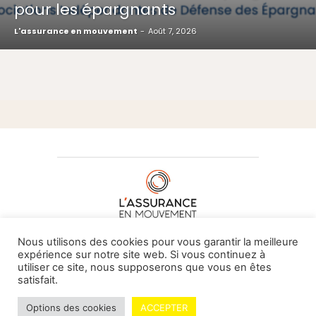
pour les épargnants
L'assurance en mouvement
-
Août 7, 2026
À PROPOS DE NOUS
•
CONTACT
Nous utilisons des cookies pour vous garantir la meilleure
expérience sur notre site web. Si vous continuez à
utiliser ce site, nous supposerons que vous en êtes
satisfait.
© L'assurance en mouvement -
By Vovoxx Média
Options des cookies
ACCEPTER