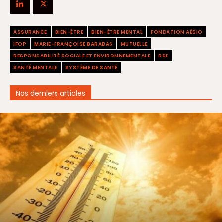
ASSURANCE
BIEN-ÊTRE
BIEN-ÊTRE MENTAL
FONDATION AÉSIO
IFOP
MARIE-FRANÇOISE BARABAS
MUTUELLE
RESPONSABILITÉ SOCIALE ET ENVIRONNEMENTALE
RSE
SANTÉ MENTALE
SYSTÈME DE SANTÉ
Nos derniers articles