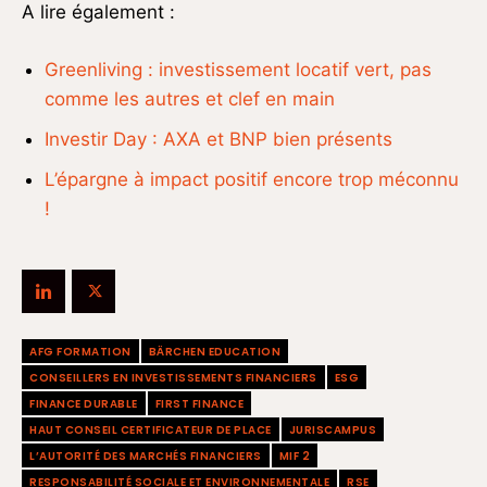
A lire également :
Greenliving : investissement locatif vert, pas
comme les autres et clef en main
Investir Day : AXA et BNP bien présents
L’épargne à impact positif encore trop méconnu
!
AFG FORMATION
BÄRCHEN EDUCATION
CONSEILLERS EN INVESTISSEMENTS FINANCIERS
ESG
FINANCE DURABLE
FIRST FINANCE
HAUT CONSEIL CERTIFICATEUR DE PLACE
JURISCAMPUS
L’AUTORITÉ DES MARCHÉS FINANCIERS
MIF 2
RESPONSABILITÉ SOCIALE ET ENVIRONNEMENTALE
RSE