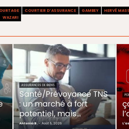
OURTAGE
COURTIER D’ASSURANCE
GAMBEY
HERVÉ MASS
WAZARI
ASSURANCES DE BIENS
Santé/Prévoyance TNS
PO
e
: un marché à fort
ç
potentiel, mais…
l
Antonia B.
-
Août 5, 2026
L'a