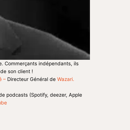
ce. Commerçants indépendants, ils
de son client !
é –
Directeur Général de
Wazari.
.
 de podcasts (Spotify, deezer, Apple
ube