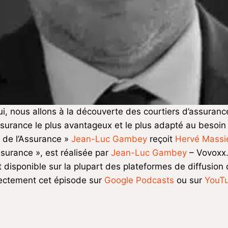
ui, nous allons à la découverte des courtiers d’assuran
ssurance le plus avantageux et le plus adapté au besoin 
x de l’Assurance »
Jean-Luc Gambey
reçoit
Hervé Massi
ssurance », est réalisée par
Jean-Luc Gambey
– Vovoxx
t disponible sur la plupart des plateformes de diffusion
ectement cet épisode sur
Google Podcasts
ou sur
YouT