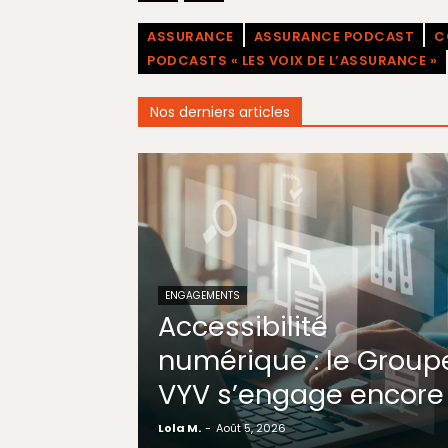
ASSURANCE
ASSURANCE PODCAST
C
PODCASTS « LES VOIX DE L’ASSURANCE »
Nos derniers articles
ENGAGEMENTS
Accessibilité
numérique : le Group
VYV s’engage encore
Lola M.
-
Août 5, 2026