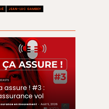
IÉ
JEAN-LUC GAMBEY
DCASTS
a assure ! #3 :
’assurance vol
ssurance en mouvement
-
Août 5, 2026