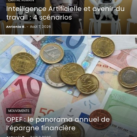
CAPITAL HUMAIN
Intelligence Artificielle et avenir du
travail : 4 scénarios
Antonia B.
-
Août 7, 2026
MOUVEMENTS
OPEF : le panorama annuel de
l’épargne financière