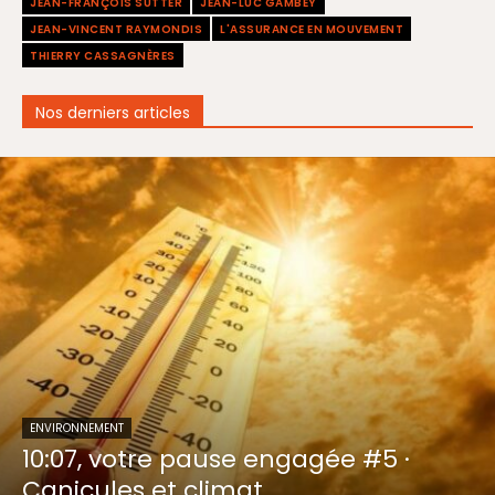
JEAN-FRANÇOIS SUTTER
JEAN-LUC GAMBEY
JEAN-VINCENT RAYMONDIS
L'ASSURANCE EN MOUVEMENT
THIERRY CASSAGNÈRES
Nos derniers articles
ENVIRONNEMENT
10:07, votre pause engagée #5 ·
Canicules et climat