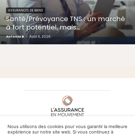
ASSURANCES DE BIENS
Santé/Prévoyance TNS : un marché
à fort potentiel, mais…
Antonia B.
-
Août 5, 2026
À PROPOS DE NOUS
•
CONTACT
Nous utilisons des cookies pour vous garantir la meilleure
expérience sur notre site web. Si vous continuez à