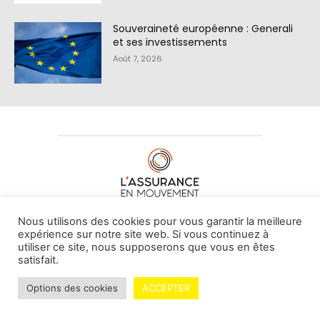
Souveraineté européenne : Generali
et ses investissements
Août 7, 2026
À PROPOS DE NOUS
•
CONTACT
Nous utilisons des cookies pour vous garantir la meilleure
expérience sur notre site web. Si vous continuez à
utiliser ce site, nous supposerons que vous en êtes
satisfait.
© L'assurance en mouvement -
By Vovoxx Média
Options des cookies
ACCEPTER
Mentions légales
Contributeurs