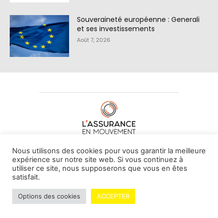
Souveraineté européenne : Generali
et ses investissements
Août 7, 2026
À PROPOS DE NOUS
•
CONTACT
Nous utilisons des cookies pour vous garantir la meilleure
expérience sur notre site web. Si vous continuez à
utiliser ce site, nous supposerons que vous en êtes
satisfait.
© L'assurance en mouvement -
By Vovoxx Média
Options des cookies
ACCEPTER
Mentions légales
Contributeurs