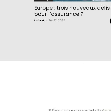
Europe : trois nouveaux défis
pour l’assurance ?
Lola M.
-
Fév 12, 2024
© L'assurance en mouvement -
By Vovox