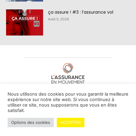
ça assure ! #3 : l’assurance vol
Août 5, 2026
À PROPOS DE NOUS
•
CONTACT
Nous utilisons des cookies pour vous garantir la meilleure
expérience sur notre site web. Si vous continuez à
utiliser ce site, nous supposerons que vous en êtes
satisfait.
© L'assurance en mouvement -
By Vovoxx Média
Options des cookies
ACCEPTER
Mentions légales
Contributeurs