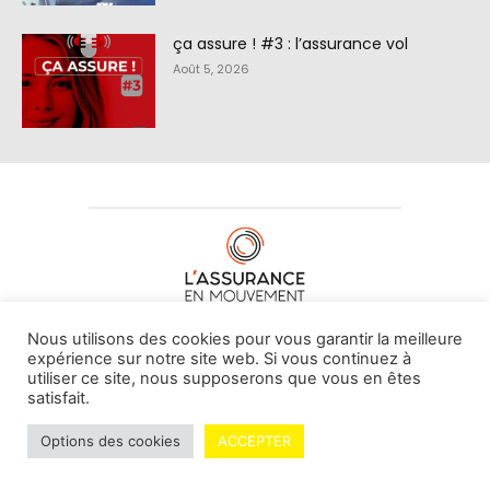
ça assure ! #3 : l’assurance vol
Août 5, 2026
À PROPOS DE NOUS
•
CONTACT
Nous utilisons des cookies pour vous garantir la meilleure
expérience sur notre site web. Si vous continuez à
utiliser ce site, nous supposerons que vous en êtes
satisfait.
© L'assurance en mouvement -
By Vovoxx Média
Options des cookies
ACCEPTER
Mentions légales
Contributeurs