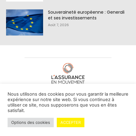
Souveraineté européenne : Generali
et ses investissements
Août 7, 2026
À PROPOS DE NOUS
•
CONTACT
Nous utilisons des cookies pour vous garantir la meilleure
expérience sur notre site web. Si vous continuez à
utiliser ce site, nous supposerons que vous en êtes
satisfait.
© L'assurance en mouvement -
By Vovoxx Média
Options des cookies
ACCEPTER
Mentions légales
Contributeurs