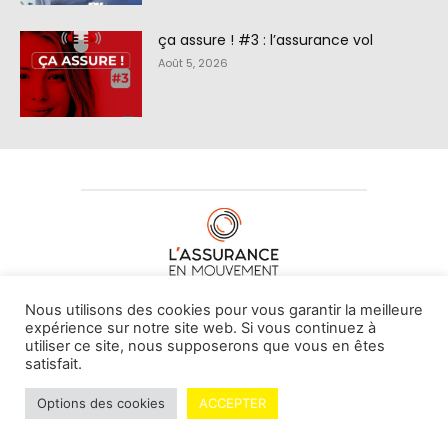
ça assure ! #3 : l’assurance vol
Août 5, 2026
À PROPOS DE NOUS
•
CONTACT
Nous utilisons des cookies pour vous garantir la meilleure
expérience sur notre site web. Si vous continuez à
utiliser ce site, nous supposerons que vous en êtes
satisfait.
© L'assurance en mouvement -
By Vovoxx Média
Options des cookies
ACCEPTER
Mentions légales
Contributeurs