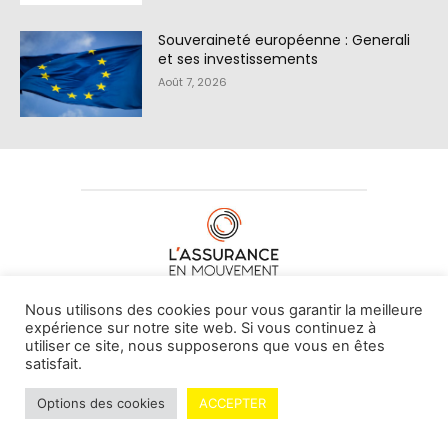
Souveraineté européenne : Generali
et ses investissements
Août 7, 2026
À PROPOS DE NOUS
•
CONTACT
Nous utilisons des cookies pour vous garantir la meilleure
expérience sur notre site web. Si vous continuez à
utiliser ce site, nous supposerons que vous en êtes
satisfait.
© L'assurance en mouvement -
By Vovoxx Média
Options des cookies
ACCEPTER
Mentions légales
Contributeurs