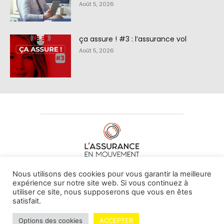
Août 5, 2026
ça assure ! #3 : l’assurance vol
Août 5, 2026
À PROPOS DE NOUS
•
CONTACT
Nous utilisons des cookies pour vous garantir la meilleure
expérience sur notre site web. Si vous continuez à
utiliser ce site, nous supposerons que vous en êtes
satisfait.
© L'assurance en mouvement -
By Vovoxx Média
Options des cookies
ACCEPTER