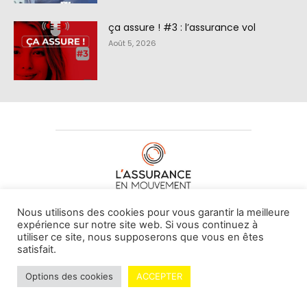
ça assure ! #3 : l’assurance vol
Août 5, 2026
À PROPOS DE NOUS
•
CONTACT
Nous utilisons des cookies pour vous garantir la meilleure
expérience sur notre site web. Si vous continuez à
utiliser ce site, nous supposerons que vous en êtes
satisfait.
© L'assurance en mouvement -
By Vovoxx Média
Options des cookies
ACCEPTER
Mentions légales
Contributeurs