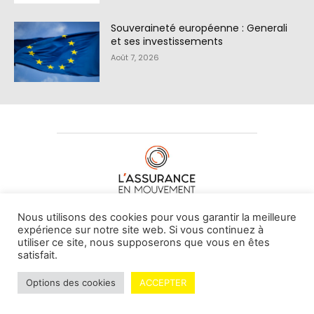
Souveraineté européenne : Generali
et ses investissements
Août 7, 2026
À PROPOS DE NOUS
•
CONTACT
Nous utilisons des cookies pour vous garantir la meilleure
expérience sur notre site web. Si vous continuez à
utiliser ce site, nous supposerons que vous en êtes
satisfait.
© L'assurance en mouvement -
By Vovoxx Média
Options des cookies
ACCEPTER
Mentions légales
Contributeurs