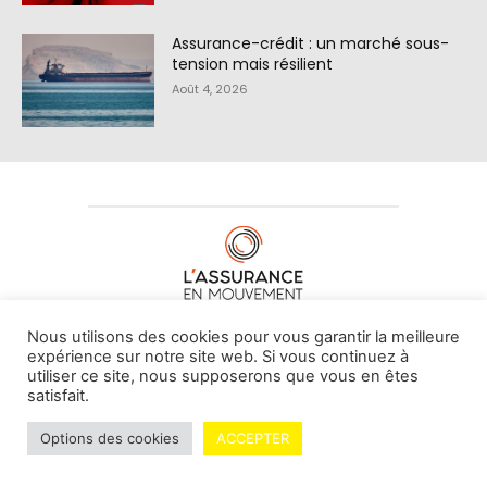
Assurance-crédit : un marché sous-
tension mais résilient
Août 4, 2026
À PROPOS DE NOUS
•
CONTACT
Nous utilisons des cookies pour vous garantir la meilleure
expérience sur notre site web. Si vous continuez à
utiliser ce site, nous supposerons que vous en êtes
satisfait.
© L'assurance en mouvement -
By Vovoxx Média
Options des cookies
ACCEPTER
Mentions légales
Contributeurs