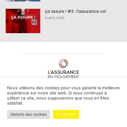
ça assure ! #3 : l’assurance vol
Août 5, 2026
À PROPOS DE NOUS
•
CONTACT
Nous utilisons des cookies pour vous garantir la meilleure
expérience sur notre site web. Si vous continuez à
utiliser ce site, nous supposerons que vous en êtes
satisfait.
© L'assurance en mouvement -
By Vovoxx Média
Options des cookies
ACCEPTER
Mentions légales
Contributeurs