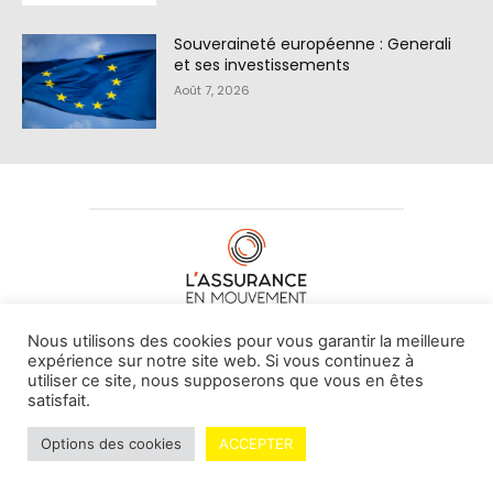
Souveraineté européenne : Generali
et ses investissements
Août 7, 2026
À PROPOS DE NOUS
•
CONTACT
Nous utilisons des cookies pour vous garantir la meilleure
expérience sur notre site web. Si vous continuez à
utiliser ce site, nous supposerons que vous en êtes
satisfait.
© L'assurance en mouvement -
By Vovoxx Média
Options des cookies
ACCEPTER
Mentions légales
Contributeurs