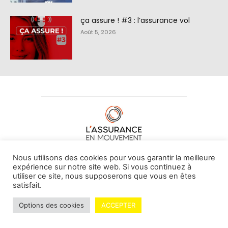
ça assure ! #3 : l’assurance vol
Août 5, 2026
À PROPOS DE NOUS
•
CONTACT
Nous utilisons des cookies pour vous garantir la meilleure
expérience sur notre site web. Si vous continuez à
utiliser ce site, nous supposerons que vous en êtes
satisfait.
© L'assurance en mouvement -
By Vovoxx Média
Options des cookies
ACCEPTER
Mentions légales
Contributeurs