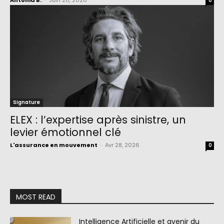
Antonia B.
-
Juin 20, 2026
0
Signature
ELEX : l’expertise après sinistre, un
levier émotionnel clé
L'assurance en mouvement
-
Avr 28, 2026
0
MOST READ
Intelligence Artificielle et avenir du