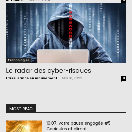
Antonia B.
-
Déc 22, 2024
0
Technologies
Le radar des cyber-risques
L'assurance en mouvement
-
Mai 31, 2022
0
MOST READ
10:07, votre pause engagée #5 ·
Canicules et climat