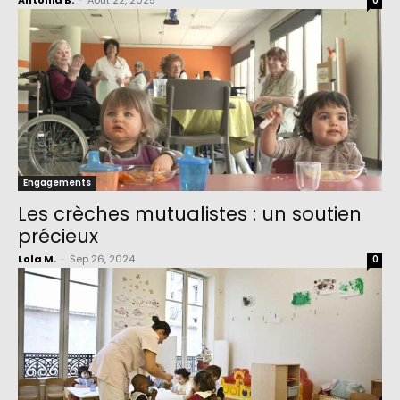
Antonia B.
-
Août 22, 2025
0
Engagements
Les crèches mutualistes : un soutien
précieux
Lola M.
-
Sep 26, 2024
0