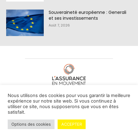
Souveraineté européenne : Generali
et ses investissements
Août 7, 2026
À PROPOS DE NOUS
•
CONTACT
Nous utilisons des cookies pour vous garantir la meilleure
expérience sur notre site web. Si vous continuez à
utiliser ce site, nous supposerons que vous en êtes
satisfait.
© L'assurance en mouvement -
By Vovoxx Média
Options des cookies
ACCEPTER
Mentions légales
Contributeurs