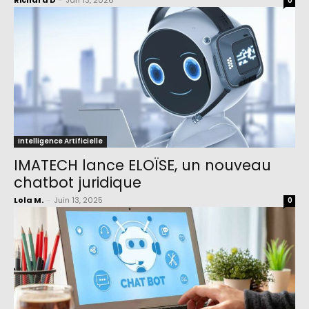
Richard D
-
Jan 13, 2026
0
Intelligence Artificielle
IMATECH lance ELOÏSE, un nouveau
chatbot juridique
Lola M.
-
Juin 13, 2025
0