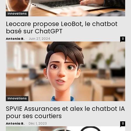
Innovations
Leocare propose LeoBot, le chatbot
basé sur ChatGPT
Antonia B.
-
Juin 27, 2024
0
Innovations
SPVIE Assurances et alex le chatbot IA
pour ses courtiers
Antonia B.
-
Déc 1, 2023
0