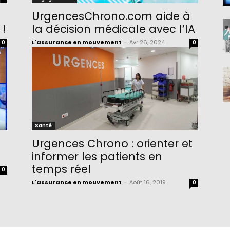
UrgencesChrono.com aide à
 !
la décision médicale avec l’IA
L'assurance en mouvement
-
Avr 26, 2024
0
0
Santé
Urgences Chrono : orienter et
informer les patients en
temps réel
0
L'assurance en mouvement
-
Août 16, 2019
0