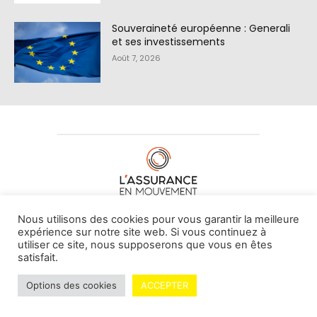
Souveraineté européenne : Generali
et ses investissements
Août 7, 2026
À PROPOS DE NOUS
•
CONTACT
Nous utilisons des cookies pour vous garantir la meilleure
expérience sur notre site web. Si vous continuez à
utiliser ce site, nous supposerons que vous en êtes
satisfait.
© L'assurance en mouvement -
By Vovoxx Média
Options des cookies
ACCEPTER
Mentions légales
Contributeurs