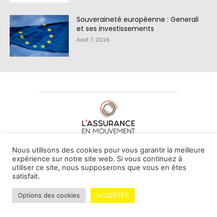
Souveraineté européenne : Generali
et ses investissements
Août 7, 2026
À PROPOS DE NOUS
•
CONTACT
Nous utilisons des cookies pour vous garantir la meilleure
expérience sur notre site web. Si vous continuez à
utiliser ce site, nous supposerons que vous en êtes
satisfait.
© L'assurance en mouvement -
By Vovoxx Média
Options des cookies
ACCEPTER
Mentions légales
Contributeurs