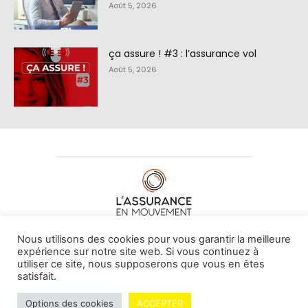
Août 5, 2026
ça assure ! #3 : l’assurance vol
Août 5, 2026
À PROPOS DE NOUS
•
CONTACT
Nous utilisons des cookies pour vous garantir la meilleure
expérience sur notre site web. Si vous continuez à
utiliser ce site, nous supposerons que vous en êtes
satisfait.
© L'assurance en mouvement -
By Vovoxx Média
Options des cookies
ACCEPTER