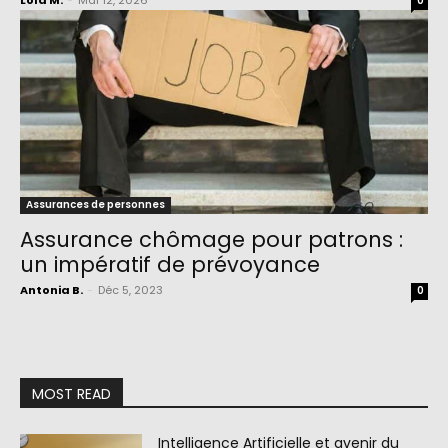
Lola M.
-
Mai 12, 2026
0
Assurances de personnes
Assurance chômage pour patrons :
un impératif de prévoyance
Antonia B.
-
Déc 5, 2023
0
MOST READ
Intelligence Artificielle et avenir du