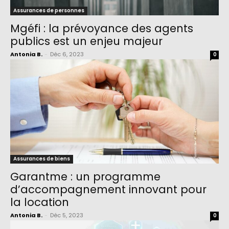
Assurances de personnes
Mgéfi : la prévoyance des agents
publics est un enjeu majeur
Antonia B.
-
Déc 6, 2023
0
Assurances de biens
Garantme : un programme
d’accompagnement innovant pour
la location
Antonia B.
-
Déc 5, 2023
0