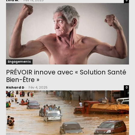
Lola M.
-
Fév 19, 2025
0
Engagements
PRÉVOIR innove avec « Solution Santé
Bien-Être »
Richard D
-
Fév 4, 2025
0