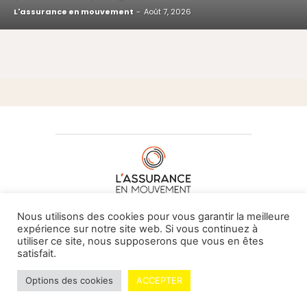
L'assurance en mouvement
-
Août 7, 2026
À PROPOS DE NOUS
•
CONTACT
Nous utilisons des cookies pour vous garantir la meilleure
expérience sur notre site web. Si vous continuez à
utiliser ce site, nous supposerons que vous en êtes
satisfait.
© L'assurance en mouvement -
By Vovoxx Média
Options des cookies
ACCEPTER
Mentions légales
Contributeurs