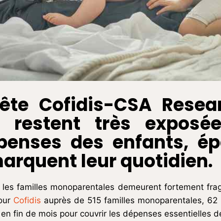
te Cofidis-CSA Resear
 restent très exposé
penses des enfants, ép
rquent leur quotidien.
n, les familles monoparentales demeurent fortement fragi
pour
Cofidis
auprès de 515 familles monoparentales, 62 %
n fin de mois pour couvrir les dépenses essentielles de