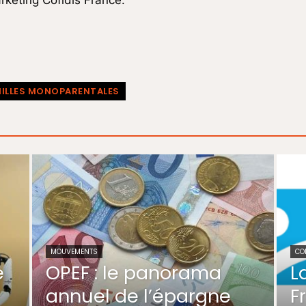
arketing Cofidis France.
ILLES MONOPARENTALES
MOUVEMENTS
CO
e
OPEF : le panorama
L
annuel de l’épargne
F