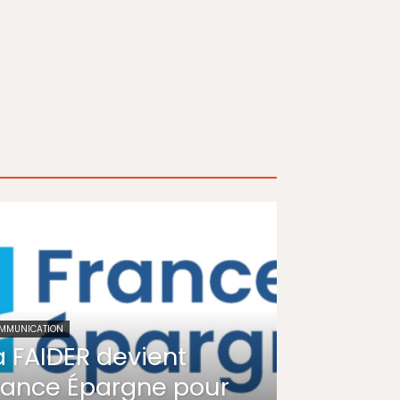
MMUNICATION
a FAIDER devient
rance Épargne pour