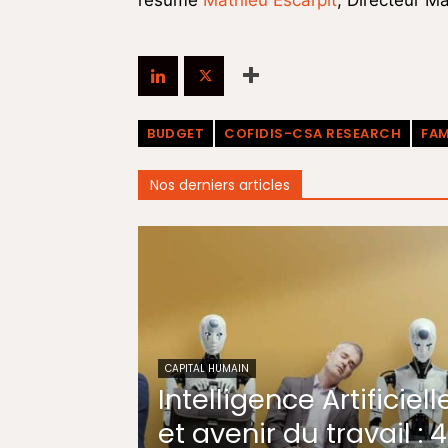
résume
Mathieu Escarpit
, Directeur M
BUDGET
COFIDIS-CSA RESEARCH
FAM
Nos derniers articles
CAPITAL HUMAIN
Intelligence Artificiell
et avenir du travail : 4