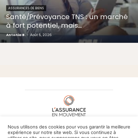
ASSURANCES DE BIENS
Santé/Prévoyance TNS : un marché
à fort potentiel, mais…
Antonia B.
-
Août 5, 2026
À PROPOS DE NOUS
•
CONTACT
Nous utilisons des cookies pour vous garantir la meilleure
expérience sur notre site web. Si vous continuez à