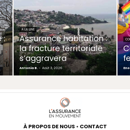
A LA UNE
 :
Assurance habitation :
CO
la fracture territoriale
C
s’aggravera
f
Antonia B.
-
Août 3, 2026
Eno
À PROPOS DE NOUS
•
CONTACT