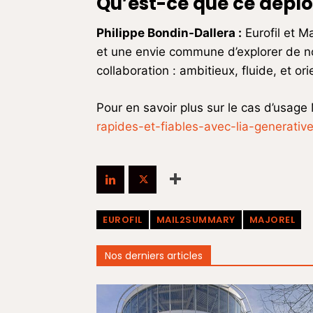
Qu’est-ce que ce déplo
Philippe Bondin-Dallera
:
Eurofil et M
et une envie commune d’explorer de nouv
collaboration : ambitieux, fluide, et ori
Pour en savoir plus sur le cas d’usag
rapides-et-fiables-avec-lia-generative
EUROFIL
MAIL2SUMMARY
MAJOREL
Nos derniers articles