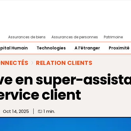
Assurances de biens
Assurances de personnes
Patrimoine
pital Humain
Technologies
A l’étranger
Proximité
ONNECTÉS
RELATION CLIENTS
ive en super-assist
rvice client
Oct 14, 2025
1
min.