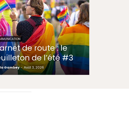
MMUNICATION
arnet de route : le
euilleton de l’été #3
la Gambey
-
Août 3, 2026