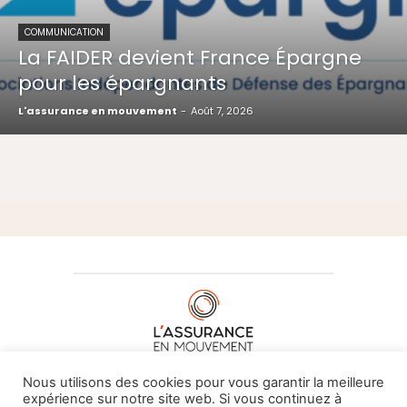
COMMUNICATION
La FAIDER devient France Épargne
pour les épargnants
L'assurance en mouvement
-
Août 7, 2026
À PROPOS DE NOUS
•
CONTACT
Nous utilisons des cookies pour vous garantir la meilleure
expérience sur notre site web. Si vous continuez à