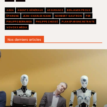
AGEA
AGENTS GÉNÉRAUX
ASSURANCE
BENJAMIN PROUX
ÉPARGNE
JEAN-CHARLES NAIMI
NORBERT GAUTRON
PER
PHILIPPE BERNARDI
PHILIPPE CHESSÉ
PLAN EPARGNE RETRAITE
VOVOXX MÉDIA
Nos derniers articles