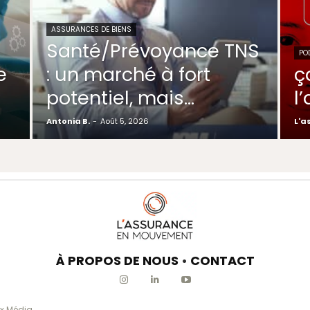
ASSURANCES DE BIENS
Santé/Prévoyance TNS
PO
e
: un marché à fort
ç
potentiel, mais…
l
Antonia B.
-
Août 5, 2026
L'a
À PROPOS DE NOUS
•
CONTACT
x Média