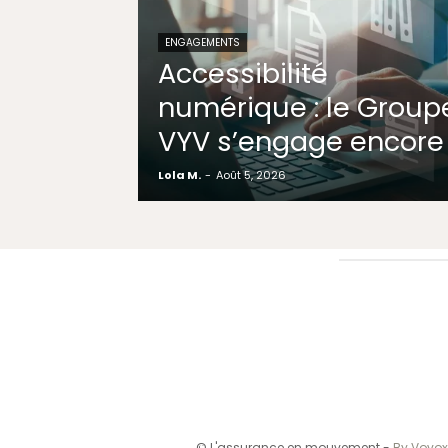
ENGAGEMENTS
Accessibilité
numérique : le Group
VYV s’engage encore
Lola M.
-
Août 5, 2026
© L'assurance en mouvement -
By Vovox