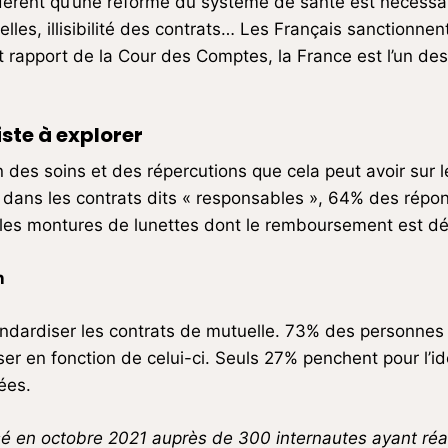
rent qu’une réforme du système de santé est nécessaire
les, illisibilité des contrats… Les Français sanctionnen
t rapport de la Cour des Comptes, la France est l’un des 
iste à explorer
ion des soins et des répercutions que cela peut avoir su
é dans les contrats dits « responsables », 64% des répo
es montures de lunettes dont le remboursement est dé
n
andardiser les contrats de mutuelle. 73% des personnes 
iser en fonction de celui-ci. Seuls 27% penchent pour l’i
ées.
sé en octobre 2021 auprès de 300 internautes ayant ré