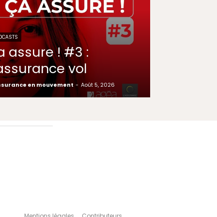
DCASTS
a assure ! #3 :
’assurance vol
ssurance en mouvement
-
Août 5, 2026
Mentions légales
Contributeurs