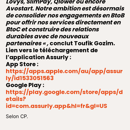
Lovys, SlimPay, Qlower ou encore
Avostart. Notre ambition est désormais
de consolider nos engagements en BtoB
pour offrir nos services directement en
BtoC et construire des relations
durables avec de nouveaux
partenaires
«
,
conclut
Toufik Gozim.
Lien vers le téléchargement de
l’application Assurly :
App Store
:
https://apps.apple.com/au/app/assur
ly/id1533051563
Google Play
:
https://play.google.com/store/apps/d
etails?
id=com.assurly.app&hl=fr&gl=US
Selon CP.