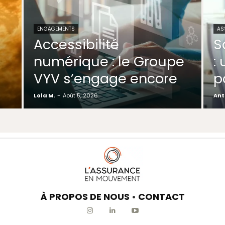
ENGAGEMENTS
AS
Accessibilité
S
numérique : le Groupe
:
VYV s’engage encore
p
Lola M.
-
Août 5, 2026
Ant
À PROPOS DE NOUS
•
CONTACT