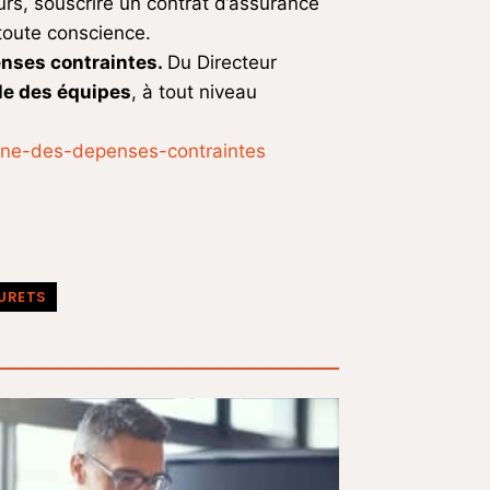
eurs, souscrire un contrat d’assurance
 toute conscience.
penses contraintes.
Du Directeur
le des équipes
, à tout niveau
ine-des-depenses-contraintes
URETS