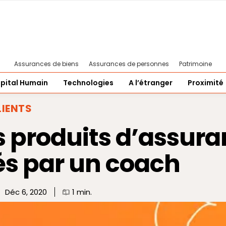
Assurances de biens
Assurances de personnes
Patrimoine
pital Humain
Technologies
A l’étranger
Proximité
LIENTS
 produits d’assur
s par un coach
Déc 6, 2020
1
min.