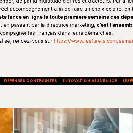
nder, de par la multitude d’offres et d’acteurs. Par aill
éel accompagnement afin de faire un choix éclairé, en
ets lance en ligne la toute première semaine des dé
uit en passant par la directrice marketing,
c’est l’ensemb
accompagner les Français dans leurs démarches.
alisé, rendez-vous sur
https://www.lesfurets.com/sema
DÉPENSES CONTRAINTES
INNOVATION ASSURANCE
LESF