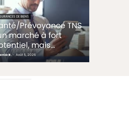
SURANCES DE BIENS
anté/Prévoyance TNS
 un marché à fort
otentiel, mais…
onia B.
-
Août 5, 2026