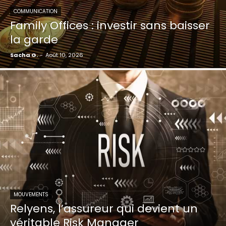
COMMUNICATION
Family Offices : investir sans baisser
la garde
Sacha G.
-
Août 10, 2026
MOUVEMENTS
Relyens, l’assureur qui devient un
véritable Risk Manager