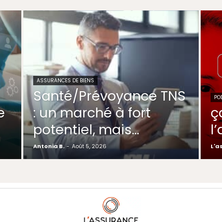
ASSURANCES DE BIENS
Santé/Prévoyance TNS
PO
e
: un marché à fort
ç
potentiel, mais…
l
Antonia B.
-
Août 5, 2026
L'a