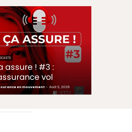
DCASTS
a assure ! #3 :
’assurance vol
ssurance en mouvement
-
Août 5, 2026