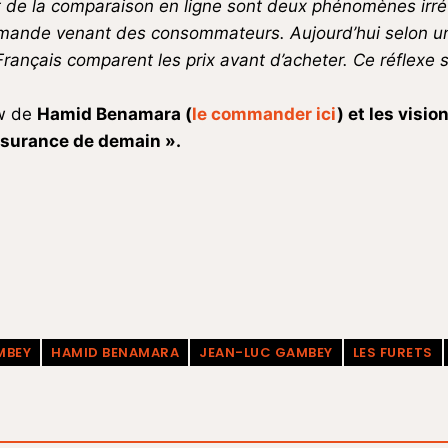
nt de la comparaison en ligne sont deux phénomènes irr
emande venant des consommateurs. Aujourd’hui selon 
Français comparent les prix avant d’acheter. Ce réflexe
ew de
Hamid Benamara (
le commander ici
) et les visi
assurance de demain ».
MBEY
HAMID BENAMARA
JEAN-LUC GAMBEY
LES FURETS