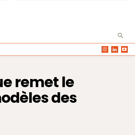
e remet le
odèles des