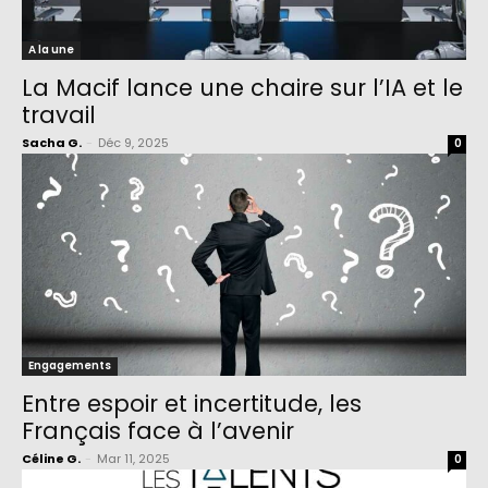
A la une
La Macif lance une chaire sur l’IA et le
travail
Sacha G.
-
Déc 9, 2025
0
Engagements
Entre espoir et incertitude, les
Français face à l’avenir
Céline G.
-
Mar 11, 2025
0