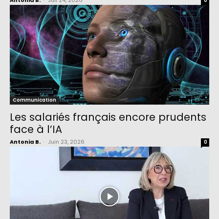
Antonia B.
-
Juil 24, 2026
0
Communication
Les salariés français encore prudents
face à l’IA
Antonia B.
-
Juin 23, 2026
0