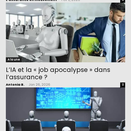
A la une
L’IA et la « job apocalypse » dans
l’assurance ?
Antonia B.
-
Jan 26, 2026
0