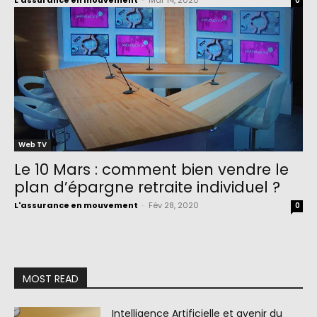
L'assurance en mouvement
-
Mar 14, 2020
0
Web TV
Le 10 Mars : comment bien vendre le
plan d’épargne retraite individuel ?
L'assurance en mouvement
-
Fév 28, 2020
0
MOST READ
Intelligence Artificielle et avenir du