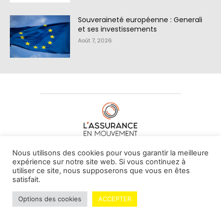
Souveraineté européenne : Generali
et ses investissements
Août 7, 2026
À PROPOS DE NOUS
•
CONTACT
Nous utilisons des cookies pour vous garantir la meilleure
expérience sur notre site web. Si vous continuez à
utiliser ce site, nous supposerons que vous en êtes
satisfait.
© L'assurance en mouvement -
By Vovoxx Média
Options des cookies
ACCEPTER
Mentions légales
Contributeurs