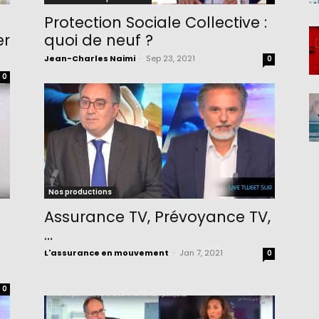
Protection Sociale Collective :
er
quoi de neuf ?
Jean-Charles Naimi
-
Sep 23, 2021
0
0
Nos productions
Assurance TV, Prévoyance TV,
…
L'assurance en mouvement
-
Jan 7, 2021
0
0