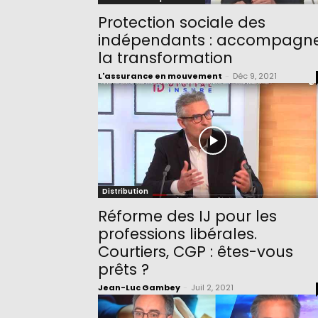
Protection sociale des
indépendants : accompagn
la transformation
L'assurance en mouvement
-
Déc 9, 2021
Distribution
Réforme des IJ pour les
professions libérales.
Courtiers, CGP : êtes-vous
prêts ?
Jean-Luc Gambey
-
Juil 2, 2021