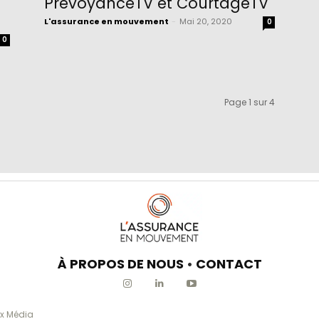
PrévoyanceTV et CourtageTV
L'assurance en mouvement
-
Mai 20, 2020
0
0
Page 1 sur 4
À PROPOS DE NOUS
•
CONTACT
x Média