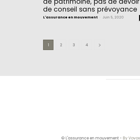
de patrimoine, pas de devoir
de conseil sans prévoyance
L'assurance en mouvement
-
Juin 5, 2020
1
2
3
4
© L'assurance en mouvement -
By Vovox